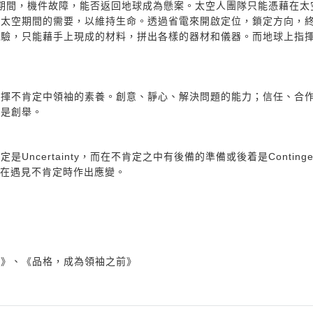
）登月期間，機件故障，能否返回地球成為懸案。太空人團隊只能憑藉在太
在太空期間的需要，以維持生命。透過省電來開啟定位，鎖定方向，
經驗，只能藉手上現成的材料，拼出各樣的器材和儀器。而地球上指
發揮不肯定中領袖的素養。創意、靜心、解決問題的能力；信任、合
真是創舉。
，不肯定是Uncertainty，而在不肯定之中有後備的準備或後着是Continge
，可以在遇見不肯定時作出應變。
？》、《品格，成為領袖之前》