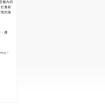
空艙內的
終於重新
揮塔的後
作、連
ncy，