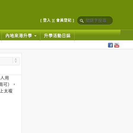
[ 登入 ]
[ 會員登記 ]
內地來港升學
升學活動日誌
有人用
棱兩可），
性上太複