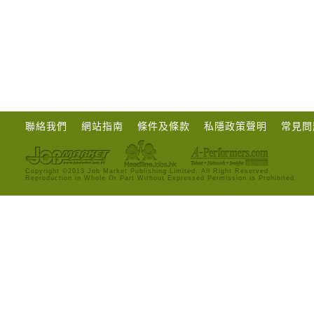
聯絡我們
網站指南
條件及條款
私隱政策聲明
常見問
Copyright ©2013 Job Market Publishing Limited. All Right Reserved.
Reproduction in Whole Or Part Without Expressed Permission is Prohibited.