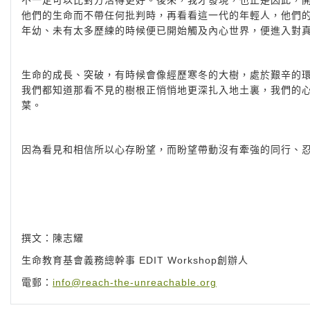
不一定可以比對方活得更好。後來，我才發現，也正是因此，
他們的生命而不帶任何批判時，再看看這一代的年輕人，他們
年幼、未有太多歷練的時候便已開始觸及內心世界，便進入對
生命的成長、突破，有時候會像經歷寒冬的大樹，處於艱辛的
我們都知道那看不見的樹根正悄悄地更深扎入地土裏，我們的
葉。
因為看見和相信所以心存盼望，而盼望帶動沒有牽強的同行、
撰文：陳志耀
生命教育基會義務總幹事 EDIT Workshop創辦人
電郵：
info@reach-the-unreachable.org