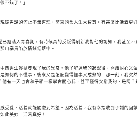
就很不錯了！」
發現暖男說的何止不無道理，簡直飽含人生大智慧。有甚麼比活着更
覺已經踏入青春期，有時候真的反叛得刷新我對他的認知，我甚至不
為那山寨貨陷於情緒低落中。
位中四男生輕易發現了我的異常。他了解過我的狀況後，開始耐心又
他是如何的不懂事，後來又是怎麼變得懂事又成熟的。那一刻，我突
？他有一天也會和子韜一樣學會關心我，甚至懂得安慰我的，是嗎？
感受愛，活着就能觸碰到希望。因為活着，我有幸接收到子韜的回饋
命如此美妙，活着真好！