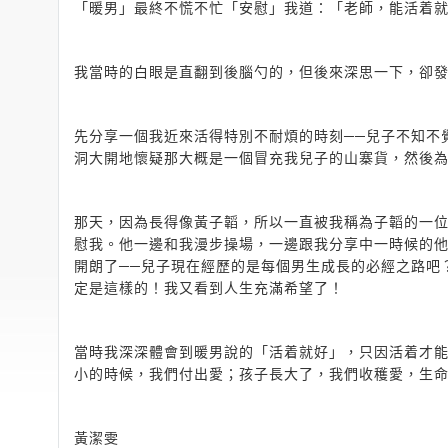
「暖男」最終不慌不忙「安慰」我道：「老師，能活着
我當時的白眼是直翻到後腦勺的，但後來深思一下，卻
先分享一個我近來活得特別不耐煩的時刻──兒子不知不
洞大開地懷疑那大概是一個冒充我兒子的山寨貨，然後
那天，因為長得像黃子韜，所以一直被我稱為子韜的一
慰我。他一邊和我漫步操場，一邊跟我分享中一時候的
開朗了──兒子現在經歷的是每個男生成長的必經之路吧
定是這樣的！我又看到人生充滿希望了！
當時我深深體會到暖男說的「活着就好」，只因活着才能
小的時候，我們付出愛；孩子長大了，我們收穫愛，生
黃潔雯