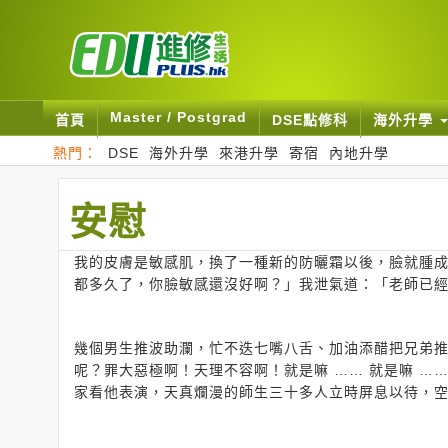
Master / Postgrad
首頁
DSE點修科
海外升學
熱門：
DSE
海外升學
來港升學
寄宿
內地升學
安慰
我的皮膚是敏感肌，換了一種新的防曬霜以後，臉就腫
都多久了，你臉敏感還沒好啊？」我泄氣道：「老師已
幾個男生推波助瀾，忙不迭七嘴八舌、加油添醋把兄弟
呢？罪大惡極啊！天理不容啊！就是嘛 …… 就是嘛 …
家看他表演，天真爛漫的師生三十多人立時屏息以待，