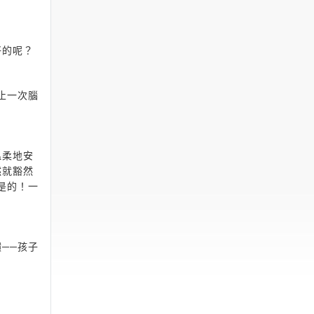
好的呢？
止一次腦
溫柔地安
然就豁然
是的！一
──孩子