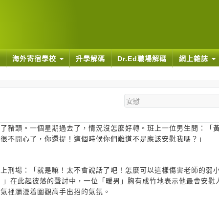
海外寄宿學校
升學解碼
Dr.Ed職場解碼
網上雜誌
成了豬頭。一個星期過去了，情況沒怎麼好轉。班上一位男生問：「
經很不開心了，你還提！這個時候你們難道不是應該安慰我嗎？」
推上刑場：「就是嘛！太不會說話了吧！怎麼可以這樣傷害老師的弱
… 」在此起彼落的聲討中，一位「暖男」胸有成竹地表示他最會安慰
空氣裡瀰漫着圍觀高手出招的氣氛。