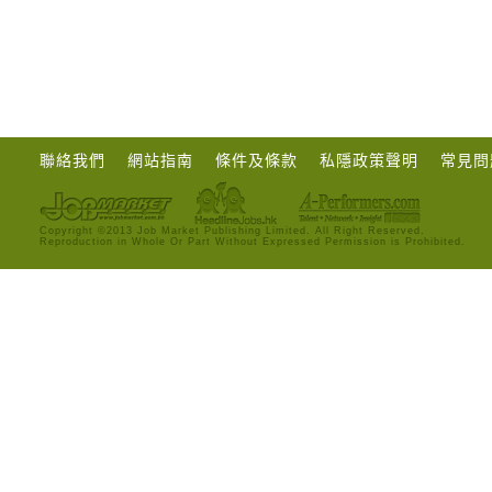
聯絡我們
網站指南
條件及條款
私隱政策聲明
常見問
Copyright ©2013 Job Market Publishing Limited. All Right Reserved.
Reproduction in Whole Or Part Without Expressed Permission is Prohibited.