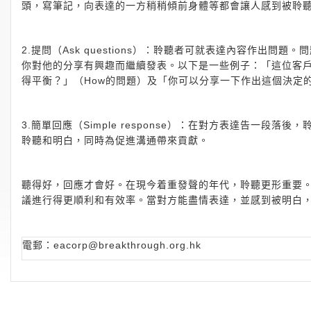
頭，寫筆記，向表達的一方稍稍傾前身體等都會讓人感到被聆
2.提問（Ask questions）：聆聽者可就表達內容作出問題。
你對他的分享有興趣而繼續發表。以下是一些例子：「這位客戶
得平衡？」（How的問題）及「你可以分享一下作出這個決定的
3.簡單回應（Simple response）：在對方表達告一
聆聽和明白，同時為促進溝通帶來貢獻。
聽得好，回應才會好。在現今着重發聲的年代，聆聽更形重要
議進行得更順利和有效率。當對方能盡情表達，並感到被明白
電郵：
eacorp@breakthrough.org.hk