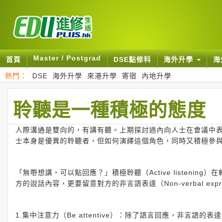
Master / Postgrad
首頁
DSE點修科
海外升學
海
熱門：
DSE
海外升學
來港升學
寄宿
內地升學
聆聽是一種積極的態度
人際溝通是雙向的，有講有聽。上期探討過內向人士在會議中
士本身是優異的聆聽者，但如何演繹這個角色，同時又積極參
「無嘢想講，可以點回應？」積極聆聽（Active listen
方的說話內容，更要留意對方的非言語表達（Non-verbal ex
1.集中注意力（Be attentive）：除了語言回應，非言