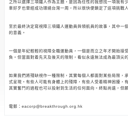
之所以選擇三項鐵人作為主題，是因為任性的我想找一項我有
車好歹也曾經成功環繞台灣一周，所以很快便鎖定了這項挑戰
至於最終決定寫視障三項鐵人運動員與領航員的故事，其中一
的意義。
一個是年紀輕輕的視障全職運動員，一個是而立之年才開始接
負。但當面對着先天及後天的限制，看似永遠無法成為最頂尖
如果我們將殘缺視作一種限制，其實每個人都面對某些局限，
式呈現。有些人可能有身體上的殘障，有些人受着精神困擾，
其實奮鬥的過程也可以投射到生活的任何面向。終點尚遠，但
電郵：
eacorp@breakthrough.org.hk