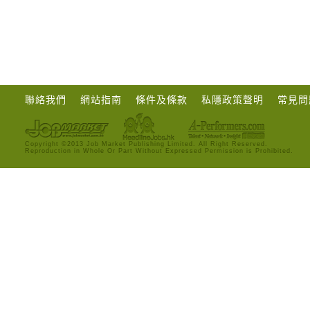
聯絡我們
網站指南
條件及條款
私隱政策聲明
常見問
Copyright ©2013 Job Market Publishing Limited. All Right Reserved.
Reproduction in Whole Or Part Without Expressed Permission is Prohibited.