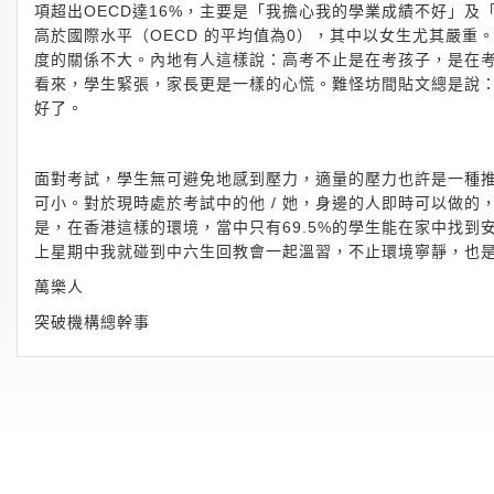
項超出OECD達16%，主要是「我擔心我的學業成績不好」及
高於國際水平（OECD 的平均值為0），其中以女生尤其嚴
度的關係不大。內地有人這樣說：高考不止是在考孩子，是在
看來，學生緊張，家長更是一樣的心慌。難怪坊間貼文總是說
好了。
面對考試，學生無可避免地感到壓力，適量的壓力也許是一種
可小。對於現時處於考試中的他 / 她，身邊的人即時可以做
是，在香港這樣的環境，當中只有69.5%的學生能在家中找
上星期中我就碰到中六生回教會一起溫習，不止環境寧靜，也
萬樂人
突破機構總幹事