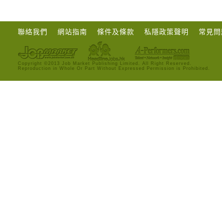
聯絡我們
網站指南
條件及條款
私隱政策聲明
常見問
Copyright ©2013 Job Market Publishing Limited. All Right Reserved.
Reproduction in Whole Or Part Without Expressed Permission is Prohibited.