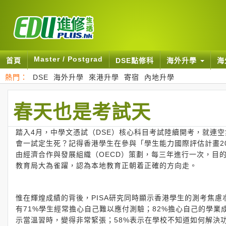
Master / Postgrad
首頁
DSE點修科
海外升學
海
熱門：
DSE
海外升學
來港升學
寄宿
內地升學
春天也是考試天
踏入4月，中學文憑試（DSE）核心科目考試陸續開考，就連
會一試定生死？記得香港學生在參與「學生能力國際評估計畫2015
由經濟合作與發展組織（OECD）策劃，每三年進行一次，目
教育局大為雀躍，認為本地教育正朝着正確的方向走。
惟在輝煌成績的背後，PISA研究同時顯示香港學生的測考焦
有71%學生經常擔心自己難以應付測驗；82%擔心自己的學業
示當溫習時，變得非常緊張；58%表示在學校不知道如何解決