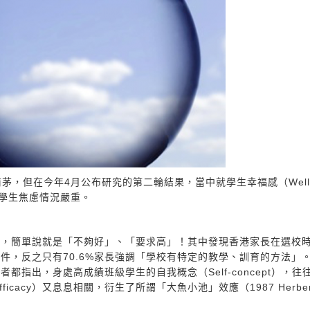
前茅，但在今年4月公布研究的第二輪結果，當中就學生幸福感（Well
反映學生焦慮情況嚴重。
高，簡單說就是「不夠好」、「要求高」！其中發現香港家長在選校
條件，反之只有70.6%家長強調「學校有特定的教學、訓育的方法」
指出，身處高成績班級學生的自我概念（Self-concept），往
icacy）又息息相關，衍生了所謂「大魚小池」效應（1987 Herber