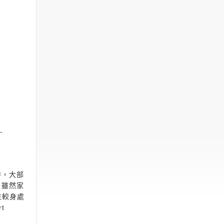
-
時，大部
。雖然家
往較身處
t