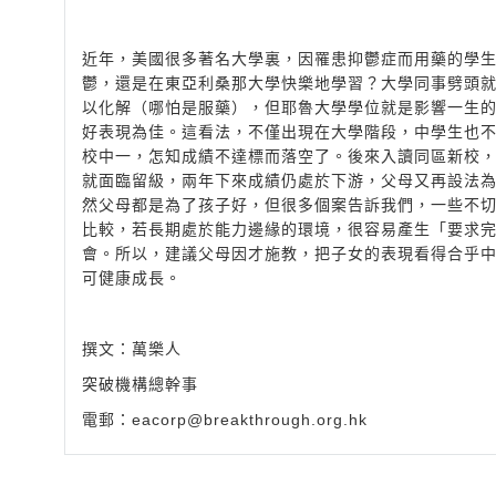
近年，美國很多著名大學裏，因罹患抑鬱症而用藥的學
鬱，還是在東亞利桑那大學快樂地學習？大學同事劈頭就
以化解（哪怕是服藥），但耶魯大學學位就是影響一生
好表現為佳。這看法，不僅出現在大學階段，中學生也
校中一，怎知成績不達標而落空了。後來入讀同區新校
就面臨留級，兩年下來成績仍處於下游，父母又再設法為
然父母都是為了孩子好，但很多個案告訴我們，一些不
比較，若長期處於能力邊緣的環境，很容易產生「要求
會。所以，建議父母因才施教，把子女的表現看得合乎
可健康成長。
撰文：萬樂人
突破機構總幹事
電郵：
eacorp@breakthrough.org.hk