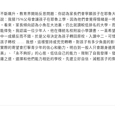
生不斷飆升。教育界開始反思問題：你認為家長們會寧願孩子在耶魯
說：我猜75%父母會讓孩子在耶魯上學，因為他們會覺得情緒是一
的。看來，家長傾向認為小魚在大池裏，仍比就讀較低排名的大學，
不能倖免。我認識一位少年人，他在傳統名校附設小學讀書，一直希
，中一成績反而不錯，於是父母決定為孩子轉回原校，入讀中二。可
孩子轉校 …… 我想，這樣堅持或兜兜轉轉，對孩子有多少負面的影
切實際的寄望會打擊青少年的信心和動力。明白到一般人只會跟身邊
完美」、「永不夠好」的心態，低估自己的能力，限制了自我發揮、
中庸之道，選擇和他們能力相近的學校，先建立好自信，減輕孩子的