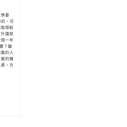
大學憂
時的，可
而取得較
望升讀原
惜頭一年
響？雖
周圍的人
發展的機
焦慮，方