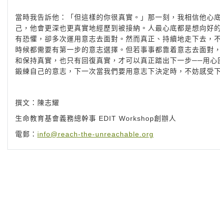
當時我告訴他：「但這樣的你很真實。」那一刻，我相信他心
己，他會更深也更真實地經歷到被接納。人最心底都是想向好
有恐懼，卻多次運用意志去面對。然而真正、持續地走下去，
時候都需要有第一步的意志選擇。但若事事都靠着意志去面對
和保持真實，也只有回復真實，才可以真正踏出下一步──用心
鍛練自己的意志，下一次當我們要用意志下決定時，不妨感受
撰文：陳志耀
生命教育基會義務總幹事 EDIT Workshop創辦人
電郵：
info@reach-the-unreachable.org