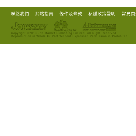
聯絡我們
網站指南
條件及條款
私隱政策聲明
常見問
Copyright ©2013 Job Market Publishing Limited. All Right Reserved.
Reproduction in Whole Or Part Without Expressed Permission is Prohibited.