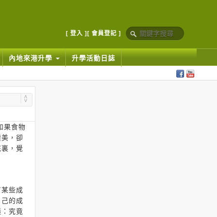
[ 登入 ]
[ 會員登記 ]
內地來港升學
升學活動日誌
如果食物
讚美，卻
底裏，覺
有某些成
自己的成
議：究竟