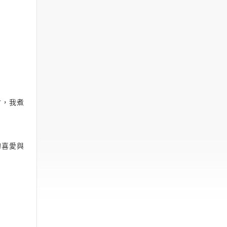
會，我煮
的喜愛與