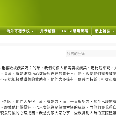
海外寄宿學校
升學解碼
Dr.Ed職場解碼
網上雜誌
人也喜歡被讚美嗎？的確，我們每個人都需要被讚美。用比喻來說，
賞、喜愛，就是維持內心健康所需要的養分。可是，即使我們需要被
過不少抗拒接受讚美的受助者，他們大多擁有一個共同特質：打從心
正正相反，他們大多很可愛、有能力，而且一直很努力，甚至已經擁
」。即使他們做得好，也只會認為是偶爾幸運的緣故，而他們亦覺得
個現象背後的心理成因。我想先跟大家分享一些欣賞別人時的實際建