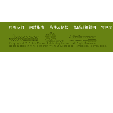
聯絡我們
網站指南
條件及條款
私隱政策聲明
常見問
Copyright ©2013 Job Market Publishing Limited. All Right Reserved.
Reproduction in Whole Or Part Without Expressed Permission is Prohibited.