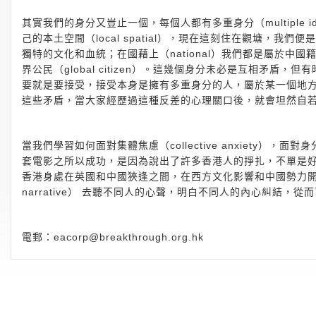
其實我們的身分又豈止一個，每個人都有多重身分（multiple ident
己的本土空間（local spatial），現在這刻住在觀塘，我
獨特的文化和血統；在國藉上（national）我們都是屬於
界公民（global citizen）。這幾個身分未必是互相矛
要就是要接受，接受本身是擁有多重身分的人，屬於某一個地
這些矛盾，當大家經歷過這種反差的心理關口後，就會坦然自
當我們學習如何面對集體焦慮（collective anxiety）
套電影之所以成功，是因為說出了許多香港人的掙扎，不單是
香港身處在英國和中國狹逢之間，在西方文化影響和中國勢力開始滲入
narrative） 去聽不同人的心聲，明白不同人的內心糾結，
電郵：
eacorp@breakthrough.org.hk