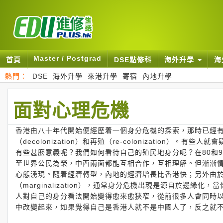
Master / Postgrad
首頁
DSE點修科
海外升學
海
熱門：
DSE
海外升學
來港升學
寄宿
內地升學
面對心理危機
香港由八十年代開始便經歷着一個身分危機的探索，那時已經有很多研究
（decolonization）和再殖（re-colonizatio
有些甚麼意義呢？我們如何看待自己的殖民地身分呢？在80和
至世界公民為榮，中西兩面都能互相合作，互相理解。但漸漸情況開始變化
心態湧現。隨着經濟轉型，內地的經濟增長比香港快；另外由
（marginalization），通常身分危機出現是源自於邊
人對自己的身分看法開始變得愈來愈狹窄，從前很多人會同時
中改變起來，如果覺得自己是香港人就不是中國人了，反之就