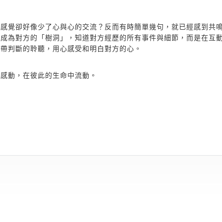
但感覺卻好像少了心與心的交流？反而有時簡單幾句，就已經感到共
是成為對方的「樹洞」，知道對方經歷的所有事件與細節，而是在互
不帶判斷的聆聽，用心感受和明白對方的心。
和感動，在彼此的生命中流動。