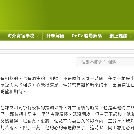
海外寄宿學校
升學解碼
Dr.Ed職場解碼
網上雜誌
，有相熟的，也有陌生的。相遇，不是兩個人同一時間，在同一地點
及享受與人的相遇，亦覺得這是一件非常有趣和精采的事，因為這往
心盼望和期待。
了在課堂和同學有較多的接觸以外，課堂前後的時間，也是與他們生
相遇了。那位初中男生，平時古靈精怪、活潑調皮，但有天下課後，他
他突然變得一臉認真，更將一個藏在心裏已久的疑問向同工分享。我
樣判若兩人，但那一刻，他的心的確是敞開了。這時候，同工亦用心