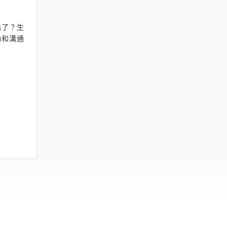
鳴了？生
動和溝通