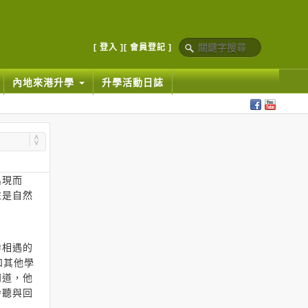
[ 登入 ]
[ 會員登記 ]
內地來港升學
升學活動日誌
出現而
往是自然
命相遇的
和其他學
知道，他
聆聽與回