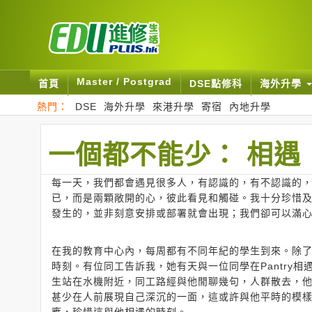
Master / Postgrad
首頁
DSE點修科
海外升學
熱門：
DSE
海外升學
來港升學
寄宿
內地升學
一個都不能少： 相遇
每一天，我們都會遇見很多人，有認識的，有不認識的
已，而是兩顆敞開的心，彼此看見和觸碰。我十分珍惜
發生的，並非刻意安排或部署就會出現；我們卻可以滿
在我的教育中心內，每周都有不同年紀的學生到來。除
時刻。有位同工告訴我，她有天與一位同學在Pantry
生站在水機附近，同工路經與他閒聊幾句，人群散去，
甚少在人前展現自己深沉的一面，這或許與他平時的模