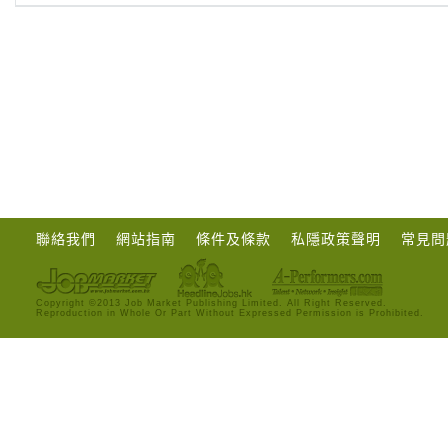
聯絡我們
網站指南
條件及條款
私隱政策聲明
常見問
Copyright ©2013 Job Market Publishing Limited. All Right Reserved.
Reproduction in Whole Or Part Without Expressed Permission is Prohibited.