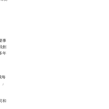
樂事
我創
多年
我每
！」
司和