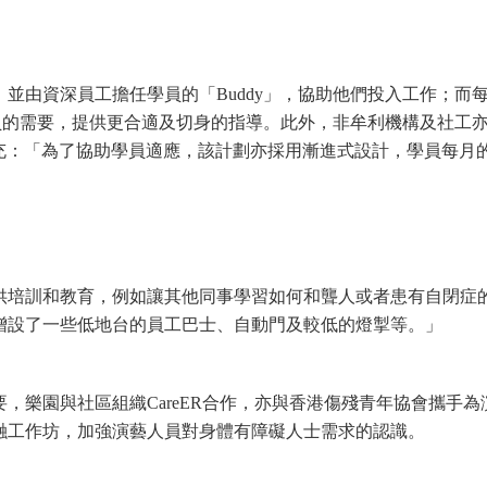
並由資深員工擔任學員的「Buddy」，協助他們投入工作；而
學員的需要，提供更合適及切身的指導。此外，非牟利機構及社工
y補充：「為了協助學員適應，該計劃亦採用漸進式設計，學員每月
供培訓和教育，例如讓其他同事學習如何和聾人或者患有自閉症
增設了一些低地台的員工巴士、自動門及較低的燈掣等。」
，樂園與社區組織CareER合作，亦與香港傷殘青年協會攜手為
融工作坊，加強演藝人員對身體有障礙人士需求的認識。