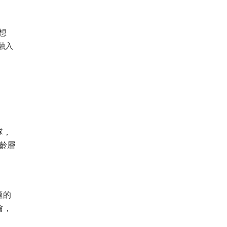
想
融入
隊，
齡層
適的
會，
）