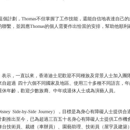
這個計劃，Thomas不但掌握了工作技能，還能自信地表達自己的
聯繫，並因應Thomas的個人需要作出恰當的安排，幫助他順利
ry）表示，一直以來，香港迪士尼歡迎不同種族及背景人士加入團
來自超過 四十六個不同國家及地區、使用三十多種不同語言，年
退休年齡，歡迎少數族裔、中年或退休人士成為演藝人員。
y Side-by-Side Journey），目標是為身心有障礙人士提供合
計劃推出至今，已為超過三百五十名身心有障礙人士提供工作機
舞台技術員、裁縫（車辦員）、園藝助理、技術員（屋宇及建築