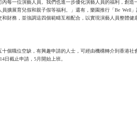
司內每一位演藝人員。我們也進一步優化演藝人員的福利，創造
擴展育兒假和親子假等福利。」還有，樂園推行「Be Well」
交和財務，並強調這四個範疇互相配合，以實現演藝人員整體健
五十個職位空缺，有興趣申請的人士，可經由機構轉介到香港社
14日截止申請，5月開始上班。