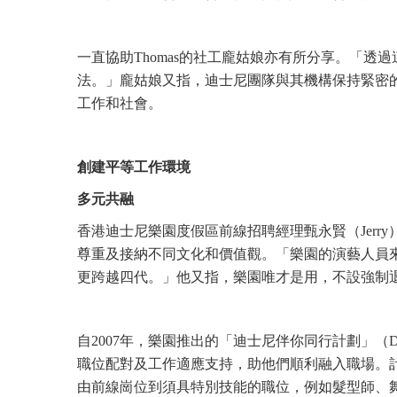
一直協助Thomas的社工龐姑娘亦有所分享。「透過
法。」龐姑娘又指，迪士尼團隊與其機構保持緊密的
工作和社會。
創建平等工作環境
多元共融
香港迪士尼樂園度假區前線招聘經理甄永賢（Jer
尊重及接納不同文化和價值觀。「樂園的演藝人員
更跨越四代。」他又指，樂園唯才是用，不設強制
自2007年，樂園推出的「迪士尼伴你同行計劃」（Disne
職位配對及工作適應支持，助他們順利融入職場。
由前線崗位到須具特別技能的職位，例如髮型師、