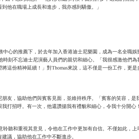
看到他在職場上成長和進步，我亦感到驕傲。」
康服務中心的推薦下，於去年加入香港迪士尼樂園，成為一名全職娛
絲，他時刻不忘迪士尼演藝人員們的親切和細心。「我很感激他們為
將這份精神延續！」對Thomas來說，這不僅是一份工作，更是
尼朋友，協助他們與賓客見面，並維持秩序。「賓客的笑容，是
跟我打招呼。有一次，他還讚揚我有禮貌和細心，令我十分開心
，願意聆聽和重視其意見，令他在工作中更加有自信。不僅如此，上
肯建議，協助他在工作中不斷進步。