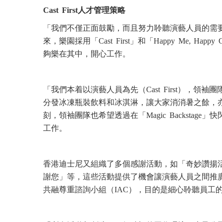
Cast First人才管理策略
「我們不僅正面鼓勵，而且努力聆聽演藝人員的需要
來，樂園採用「Cast First」和「Happy Me, 
夠樂在其中，開心工作。
「我們本着以演藝人員為先（Cast First），
分發冰凍瓶裝飲料和冰淇淋，讓大家消消暑之餘，
刻，領袖團隊也希望透過在「Magic Backsta
工作。
香港迪士尼又組織了多個感謝活動，如「奇妙讚揚
謝您」等，這些活動提供了機會讓演藝人員之間推
共融尊重諮詢小組（IAC），目的是細心聆聽員工