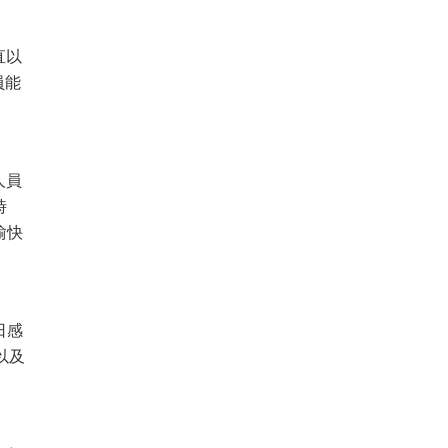
直以
員能
人員
時
愉快
日感
以及