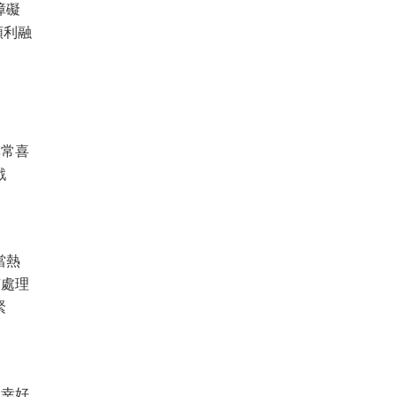
障礙
順利融
非常喜
戲
當熱
有處理
緊
，幸好