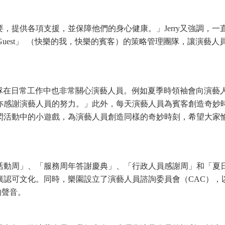
，提供各項支援，並保障他們的身心健康。」Jerry又強調，一
Happy Guest」 （快樂的我，快樂的賓客）的策略管理團隊，讓演藝人
領袖團隊在日常工作中也非常關心演藝人員。例如夏季時領袖會向演藝
亦感謝演藝人員的努力。」此外，每天演藝人員為賓客創造奇妙
ge」快閃活動中的小遊戲，為演藝人員創造同樣的奇妙時刻，希望大家
活動周」、「服務周年答謝慶典」、「行政人員感謝周」和「夏
廣認可文化。同時，樂園設立了演藝人員諮詢委員會（CAC），
的聲音。